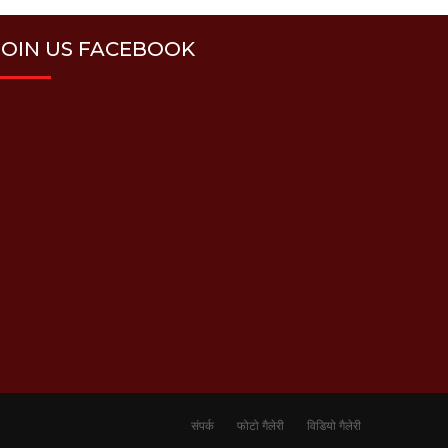
JOIN US FACEBOOK
संपर्क
फोटो गैलेरी
विडियो गैलेरी